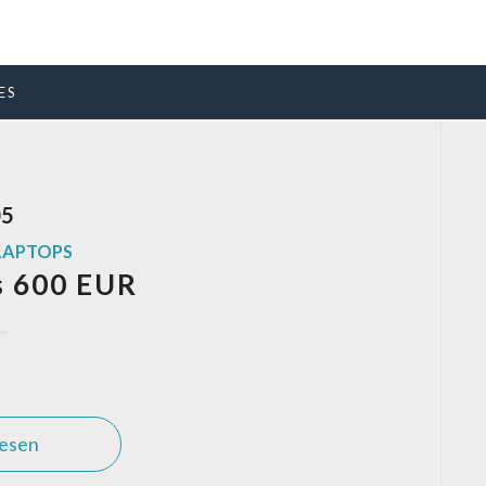
ES
05
LAPTOPS
s 600 EUR
lesen