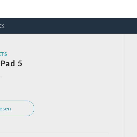
ES
ETS
 Pad 5
lesen